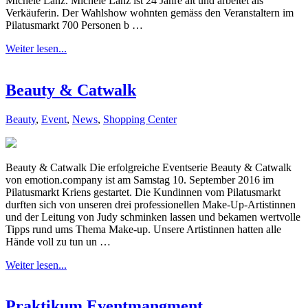
Michèle Lanz. Michèle Lanz ist 24 Jahre alt und arbeitet als
Verkäuferin. Der Wahlshow wohnten gemäss den Veranstaltern im
Pilatusmarkt 700 Personen b …
Weiter lesen...
Beauty & Catwalk
Beauty
,
Event
,
News
,
Shopping Center
Beauty & Catwalk Die erfolgreiche Eventserie Beauty & Catwalk
von emotion.company ist am Samstag 10. September 2016 im
Pilatusmarkt Kriens gestartet. Die Kundinnen vom Pilatusmarkt
durften sich von unseren drei professionellen Make-Up-Artistinnen
und der Leitung von Judy schminken lassen und bekamen wertvolle
Tipps rund ums Thema Make-up. Unsere Artistinnen hatten alle
Hände voll zu tun un …
Weiter lesen...
Praktikum Eventmangment