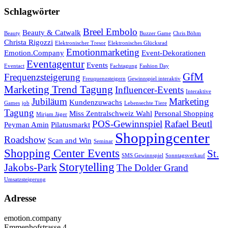
Schlagwörter
Breel Embolo
Beauty & Catwalk
Beauty
Buzzer Game
Chris Böhm
Christa Rigozzi
Elektronischer Tresor
Elektronisches Glücksrad
Emotionmarketing
Emotion.Company
Event-Dekorationen
Eventagentur
Events
Eventact
Fachtagung
Fashion Day
GfM
Frequenzsteigerung
Freuquenzsteigern
Gewinnspiel interaktiv
Marketing Trend Tagung
Influencer-Events
Interaktive
Jubiläum
Marketing
Kundenzuwachs
Games
job
Lebensechte Tiere
Tagung
Miss Zentralschweiz Wahl
Personal Shopping
Mirjam Jäger
POS-Gewinnspiel
Rafael Beutl
Peyman Amin
Pilatusmarkt
Shoppingcenter
Roadshow
Scan and Win
Seminar
Shopping Center Events
St.
SMS Gewinnspiel
Sonntagsverkauf
Storytelling
Jakobs-Park
The Dolder Grand
Umsatzsteigerung
Adresse
emotion.company
Emmenhofstrasse 4