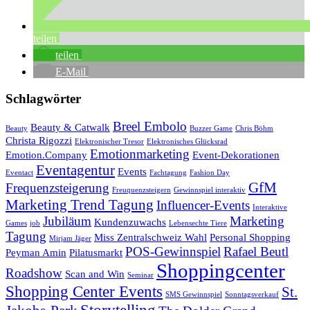
teilen
teilen
E-Mail
Schlagwörter
Breel Embolo
Beauty & Catwalk
Beauty
Buzzer Game
Chris Böhm
Christa Rigozzi
Elektronischer Tresor
Elektronisches Glücksrad
Emotionmarketing
Emotion.Company
Event-Dekorationen
Eventagentur
Events
Eventact
Fachtagung
Fashion Day
GfM
Frequenzsteigerung
Freuquenzsteigern
Gewinnspiel interaktiv
Marketing Trend Tagung
Influencer-Events
Interaktive
Jubiläum
Marketing
Kundenzuwachs
Games
job
Lebensechte Tiere
Tagung
Miss Zentralschweiz Wahl
Personal Shopping
Mirjam Jäger
POS-Gewinnspiel
Rafael Beutl
Peyman Amin
Pilatusmarkt
Shoppingcenter
Roadshow
Scan and Win
Seminar
Shopping Center Events
St.
SMS Gewinnspiel
Sonntagsverkauf