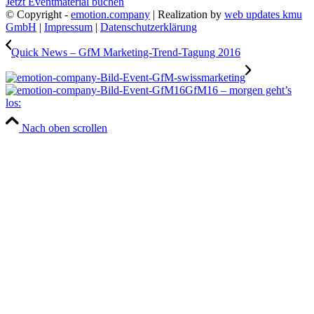
Jetzt Eventmaterial buchen
© Copyright -
emotion.company
| Realization by
web updates kmu
GmbH
|
Impressum
|
Datenschutzerklärung
Quick News – GfM Marketing-Trend-Tagung 2016
GfM16 – morgen geht’s
los:
Nach oben scrollen