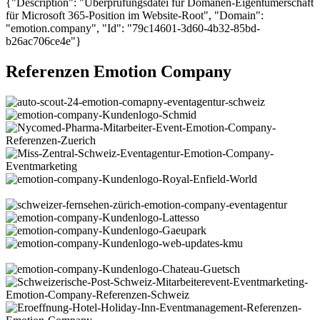
{"Description": "Überprüfungsdatei für Domänen-Eigentümerschaft
für Microsoft 365-Position im Website-Root", "Domain":
"emotion.company", "Id": "79c14601-3d60-4b32-85bd-
b26ac706ce4e"}
Referenzen Emotion Company