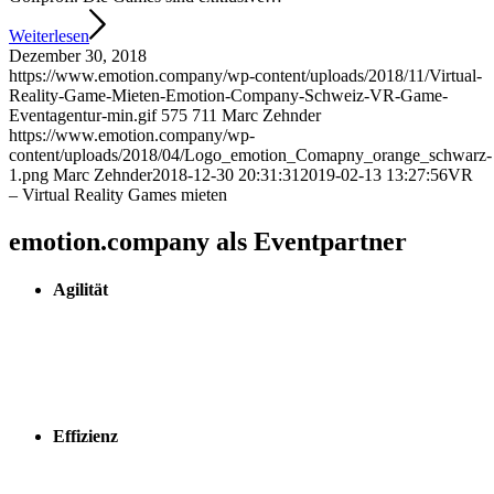
Weiterlesen
Dezember 30, 2018
https://www.emotion.company/wp-content/uploads/2018/11/Virtual-
Reality-Game-Mieten-Emotion-Company-Schweiz-VR-Game-
Eventagentur-min.gif
575
711
Marc Zehnder
https://www.emotion.company/wp-
content/uploads/2018/04/Logo_emotion_Comapny_orange_schwarz-
1.png
Marc Zehnder
2018-12-30 20:31:31
2019-02-13 13:27:56
VR
– Virtual Reality Games mieten
emotion.company als Eventpartner
Agilität
Mit uns als Partner können Sie schnell auf Veränderungen im
Markt reagieren. Agiliät in der Konzeption, Organisation und
Umsetzung ist unsere Stärke und spiegelt sich seit Jahren in
der Kundenzufriedenheit.
Effizienz
Ergebnisse müssen immer effektiver und effizienter erreicht