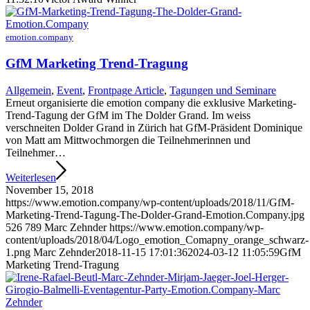
emotion.company
GfM Marketing Trend-Tragung
Allgemein
,
Event
,
Frontpage Article
,
Tagungen und Seminare
Erneut organisierte die emotion company die exklusive Marketing-
Trend-Tagung der GfM im The Dolder Grand. Im weiss
verschneiten Dolder Grand in Zürich hat GfM-Präsident Dominique
von Matt am Mittwochmorgen die Teilnehmerinnen und
Teilnehmer…
Weiterlesen
November 15, 2018
https://www.emotion.company/wp-content/uploads/2018/11/GfM-
Marketing-Trend-Tagung-The-Dolder-Grand-Emotion.Company.jpg
526
789
Marc Zehnder
https://www.emotion.company/wp-
content/uploads/2018/04/Logo_emotion_Comapny_orange_schwarz-
1.png
Marc Zehnder
2018-11-15 17:01:36
2024-03-12 11:05:59
GfM
Marketing Trend-Tragung