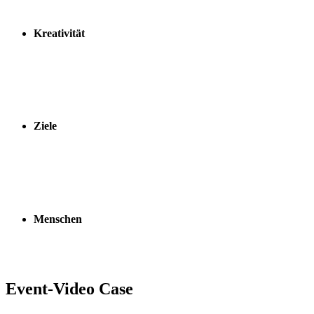
dessen Vertrauen zu gewinnen.
Kreativität
Wir überraschen – den wir wissen, es gilt Menschen zu
emotionalisieren und zu bewegen. Unsere Kreativität wird
strategisch und gezielt eingesetzt um Begeisterung und
Überraschung auszulösen.
Ziele
Definieren Sie genau Ihre Ziele und wir verhelfen Ihnen zum
Erfolg. Sei es Image, Absatz, Frequenz oder Wohlbefinden.
Wir zeigen Ihnen wie Sie mit Eventmarketing Ihre Ziele
erreichen können.
Menschen
Stehen bei uns im Zentrum. Natürlich Sie, bei uns im Team,
in unserem Netzwerk oder bei allen Event-Aktivitäten.
Event-Video Case