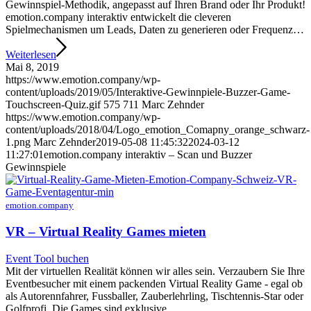
Gewinnspiel-Methodik, angepasst auf Ihren Brand oder Ihr Produkt!
emotion.company interaktiv entwickelt die cleveren
Spielmechanismen um Leads, Daten zu generieren oder Frequenz…
Weiterlesen
Mai 8, 2019
https://www.emotion.company/wp-
content/uploads/2019/05/Interaktive-Gewinnpiele-Buzzer-Game-
Touchscreen-Quiz.gif
575
711
Marc Zehnder
https://www.emotion.company/wp-
content/uploads/2018/04/Logo_emotion_Comapny_orange_schwarz-
1.png
Marc Zehnder
2019-05-08 11:45:32
2024-03-12
11:27:01
emotion.company interaktiv – Scan und Buzzer
Gewinnspiele
emotion.company
VR – Virtual Reality Games mieten
Event Tool buchen
Mit der virtuellen Realität können wir alles sein. Verzaubern Sie Ihre
Eventbesucher mit einem packenden Virtual Reality Game - egal ob
als Autorennfahrer, Fussballer, Zauberlehrling, Tischtennis-Star oder
Golfprofi. Die Games sind exklusive…