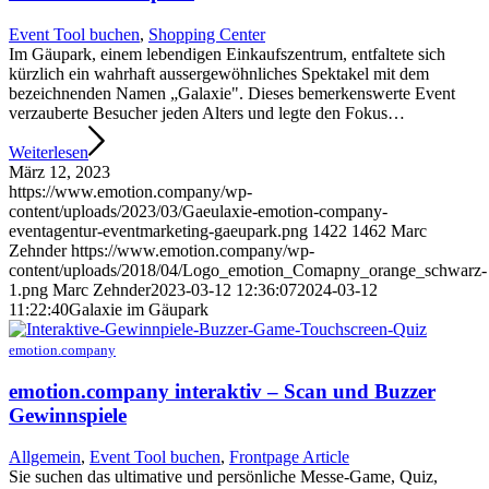
Event Tool buchen
,
Shopping Center
Im Gäupark, einem lebendigen Einkaufszentrum, entfaltete sich
kürzlich ein wahrhaft aussergewöhnliches Spektakel mit dem
bezeichnenden Namen „Galaxie". Dieses bemerkenswerte Event
verzauberte Besucher jeden Alters und legte den Fokus…
Weiterlesen
März 12, 2023
https://www.emotion.company/wp-
content/uploads/2023/03/Gaeulaxie-emotion-company-
eventagentur-eventmarketing-gaeupark.png
1422
1462
Marc
Zehnder
https://www.emotion.company/wp-
content/uploads/2018/04/Logo_emotion_Comapny_orange_schwarz-
1.png
Marc Zehnder
2023-03-12 12:36:07
2024-03-12
11:22:40
Galaxie im Gäupark
emotion.company
emotion.company interaktiv – Scan und Buzzer
Gewinnspiele
Allgemein
,
Event Tool buchen
,
Frontpage Article
Sie suchen das ultimative und persönliche Messe-Game, Quiz,