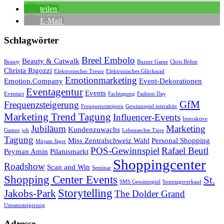
teilen
E-Mail
Schlagwörter
Breel Embolo
Beauty & Catwalk
Beauty
Buzzer Game
Chris Böhm
Christa Rigozzi
Elektronischer Tresor
Elektronisches Glücksrad
Emotionmarketing
Emotion.Company
Event-Dekorationen
Eventagentur
Events
Eventact
Fachtagung
Fashion Day
GfM
Frequenzsteigerung
Freuquenzsteigern
Gewinnspiel interaktiv
Marketing Trend Tagung
Influencer-Events
Interaktive
Jubiläum
Marketing
Kundenzuwachs
Games
job
Lebensechte Tiere
Tagung
Miss Zentralschweiz Wahl
Personal Shopping
Mirjam Jäger
POS-Gewinnspiel
Rafael Beutl
Peyman Amin
Pilatusmarkt
Shoppingcenter
Roadshow
Scan and Win
Seminar
Shopping Center Events
St.
SMS Gewinnspiel
Sonntagsverkauf
Storytelling
Jakobs-Park
The Dolder Grand
Umsatzsteigerung
Adresse