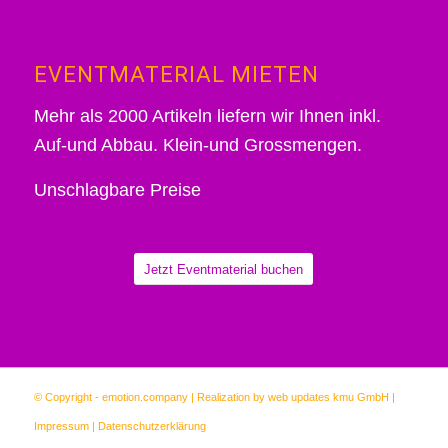
EVENTMATERIAL MIETEN
Mehr als 2000 Artikeln liefern wir Ihnen inkl.
Auf-und Abbau. Klein-und Grossmengen.
Unschlagbare Preise
Jetzt Eventmaterial buchen
© Copyright -
emotion.company
| Realization by
web updates kmu GmbH
|
Impressum
|
Datenschutzerklärung