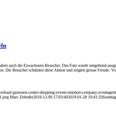
eln
sondern auch die Erwachsnen Besucher. Das Foto wurde umgehend aus
n. Die Besucher schätzten diese Aktion und zeigten grosse Freude. V
erkauf-gruessen-center-shopping-events-emotion-company-eventagent
1.png
Marc Zehnder
2018-12-09 17:03:40
2019-01-28 10:41:33
Sonntag