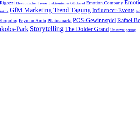
Emoti
 Rigozzi
Emotion.Company
Elektronischer Tresor
Elektronisches Glücksrad
GfM Marketing Trend Tagung
Influencer-Events
raktiv
In
POS-Gewinnspiel
Rafael Be
 Shopping
Peyman Amin
Pilatusmarkt
Storytelling
Jakobs-Park
The Dolder Grand
Umsatzsteigerung