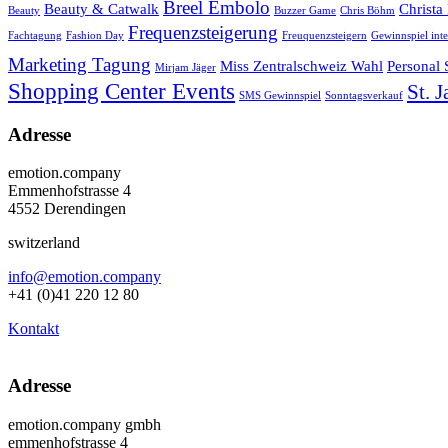
Breel Embolo
Beauty & Catwalk
Christa
Beauty
Buzzer Game
Chris Böhm
Frequenzsteigerung
Fachtagung
Fashion Day
Freuquenzsteigern
Gewinnspiel inte
Marketing Tagung
Miss Zentralschweiz Wahl
Personal
Mirjam Jäger
Shopping Center Events
St. 
SMS Gewinnspiel
Sonntagsverkauf
Adresse
emotion.company
Emmenhofstrasse 4
4552 Derendingen
switzerland
info@emotion.company
+41 (0)41 220 12 80
Kontakt
Adresse
emotion.company gmbh
emmenhofstrasse 4