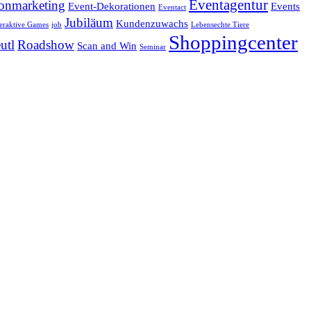
Eventagentur
onmarketing
Event-Dekorationen
Events
Eventact
Jubiläum
Kundenzuwachs
teraktive Games
job
Lebensechte Tiere
Shoppingcenter
utl
Roadshow
Scan and Win
Seminar