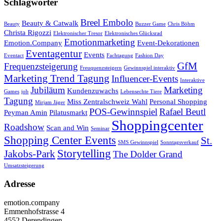
Schlagwörter
Breel Embolo
Beauty & Catwalk
Beauty
Buzzer Game
Chris Böhm
Christa Rigozzi
Elektronischer Tresor
Elektronisches Glücksrad
Emotionmarketing
Emotion.Company
Event-Dekorationen
Eventagentur
Events
Eventact
Fachtagung
Fashion Day
GfM
Frequenzsteigerung
Freuquenzsteigern
Gewinnspiel interaktiv
Marketing Trend Tagung
Influencer-Events
Interaktive
Jubiläum
Marketing
Kundenzuwachs
Games
job
Lebensechte Tiere
Tagung
Miss Zentralschweiz Wahl
Personal Shopping
Mirjam Jäger
POS-Gewinnspiel
Rafael Beutl
Peyman Amin
Pilatusmarkt
Shoppingcenter
Roadshow
Scan and Win
Seminar
Shopping Center Events
St.
SMS Gewinnspiel
Sonntagsverkauf
Storytelling
Jakobs-Park
The Dolder Grand
Umsatzsteigerung
Adresse
emotion.company
Emmenhofstrasse 4
4552 Derendingen