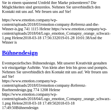
Sie in einem spannend Umfeld ihre Marke präsentieren? Die
Möglichkeiten sind grenzenlos. Nehmen Sie unverbindlich den
Kontakt mit uns auf. Wir freuen uns auf Sie!
https://www.emotion.company/wp-
content/uploads/2018/03/emotion-company-Referenz-and-the-
Winner-is.jpg
741
1115
Helene
https://www.emotion.company/wp-
content/uploads/2018/04/Logo_emotion_Comapny_orange_schwarz-
1.png
Helene
2018-03-18 17:56:33
2019-01-28 10:01:38
And the
Winner is
Bühnendesign
Eventspeziefisches Bühnendesign. Mit unserer Kreativität gestalten
wir einzigartige Auftritte. Von klein aber fein bis gross und pompös.
Nehmen Sie unverbindlich den Kontakt mit uns auf. Wir freuen uns
auf Sie!
https://www.emotion.company/wp-
content/uploads/2018/03/emotion-company-Referenz-
Buehnendesign.jpg
774
1208
Helene
https://www.emotion.company/wp-
content/uploads/2018/04/Logo_emotion_Comapny_orange_schwarz-
1.png
Helene
2018-03-18 17:49:50
2018-03-18
17:49:50
Bühnendesign