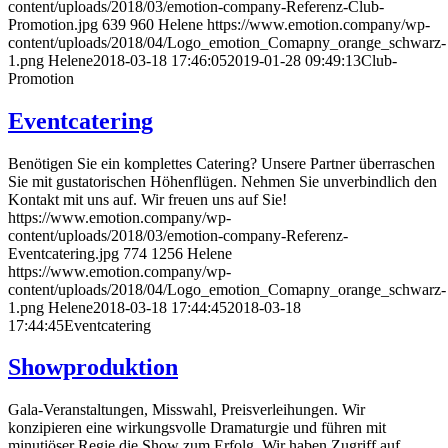
content/uploads/2018/03/emotion-company-Referenz-Club-
Promotion.jpg
639
960
Helene
https://www.emotion.company/wp-
content/uploads/2018/04/Logo_emotion_Comapny_orange_schwarz-
1.png
Helene
2018-03-18 17:46:05
2019-01-28 09:49:13
Club-
Promotion
Eventcatering
Benötigen Sie ein komplettes Catering? Unsere Partner überraschen
Sie mit gustatorischen Höhenflügen. Nehmen Sie unverbindlich den
Kontakt mit uns auf. Wir freuen uns auf Sie!
https://www.emotion.company/wp-
content/uploads/2018/03/emotion-company-Referenz-
Eventcatering.jpg
774
1256
Helene
https://www.emotion.company/wp-
content/uploads/2018/04/Logo_emotion_Comapny_orange_schwarz-
1.png
Helene
2018-03-18 17:44:45
2018-03-18
17:44:45
Eventcatering
Showproduktion
Gala-Veranstaltungen, Misswahl, Preisverleihungen. Wir
konzipieren eine wirkungsvolle Dramaturgie und führen mit
minutiöser Regie die Show zum Erfolg. Wir haben Zugriff auf