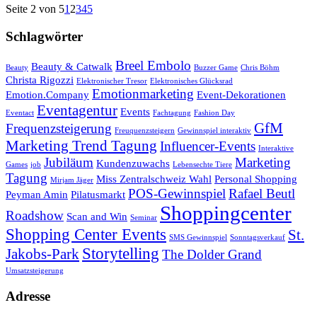
Seite 2 von 5
1
2
3
4
5
Schlagwörter
Breel Embolo
Beauty & Catwalk
Beauty
Buzzer Game
Chris Böhm
Christa Rigozzi
Elektronischer Tresor
Elektronisches Glücksrad
Emotionmarketing
Emotion.Company
Event-Dekorationen
Eventagentur
Events
Eventact
Fachtagung
Fashion Day
GfM
Frequenzsteigerung
Freuquenzsteigern
Gewinnspiel interaktiv
Marketing Trend Tagung
Influencer-Events
Interaktive
Jubiläum
Marketing
Kundenzuwachs
Games
job
Lebensechte Tiere
Tagung
Miss Zentralschweiz Wahl
Personal Shopping
Mirjam Jäger
POS-Gewinnspiel
Rafael Beutl
Peyman Amin
Pilatusmarkt
Shoppingcenter
Roadshow
Scan and Win
Seminar
Shopping Center Events
St.
SMS Gewinnspiel
Sonntagsverkauf
Storytelling
Jakobs-Park
The Dolder Grand
Umsatzsteigerung
Adresse