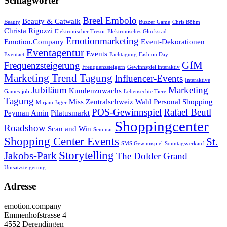
Schlagwörter
Breel Embolo
Beauty & Catwalk
Beauty
Buzzer Game
Chris Böhm
Christa Rigozzi
Elektronischer Tresor
Elektronisches Glücksrad
Emotionmarketing
Emotion.Company
Event-Dekorationen
Eventagentur
Events
Eventact
Fachtagung
Fashion Day
GfM
Frequenzsteigerung
Freuquenzsteigern
Gewinnspiel interaktiv
Marketing Trend Tagung
Influencer-Events
Interaktive
Jubiläum
Marketing
Kundenzuwachs
Games
job
Lebensechte Tiere
Tagung
Miss Zentralschweiz Wahl
Personal Shopping
Mirjam Jäger
POS-Gewinnspiel
Rafael Beutl
Peyman Amin
Pilatusmarkt
Shoppingcenter
Roadshow
Scan and Win
Seminar
Shopping Center Events
St.
SMS Gewinnspiel
Sonntagsverkauf
Storytelling
Jakobs-Park
The Dolder Grand
Umsatzsteigerung
Adresse
emotion.company
Emmenhofstrasse 4
4552 Derendingen