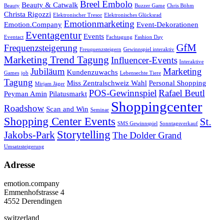
Breel Embolo
Beauty & Catwalk
Beauty
Buzzer Game
Chris Böhm
Christa Rigozzi
Elektronischer Tresor
Elektronisches Glücksrad
Emotionmarketing
Emotion.Company
Event-Dekorationen
Eventagentur
Events
Eventact
Fachtagung
Fashion Day
GfM
Frequenzsteigerung
Freuquenzsteigern
Gewinnspiel interaktiv
Marketing Trend Tagung
Influencer-Events
Interaktive
Jubiläum
Marketing
Kundenzuwachs
Games
job
Lebensechte Tiere
Tagung
Miss Zentralschweiz Wahl
Personal Shopping
Mirjam Jäger
POS-Gewinnspiel
Rafael Beutl
Peyman Amin
Pilatusmarkt
Shoppingcenter
Roadshow
Scan and Win
Seminar
Shopping Center Events
St.
SMS Gewinnspiel
Sonntagsverkauf
Storytelling
Jakobs-Park
The Dolder Grand
Umsatzsteigerung
Adresse
emotion.company
Emmenhofstrasse 4
4552 Derendingen
switzerland