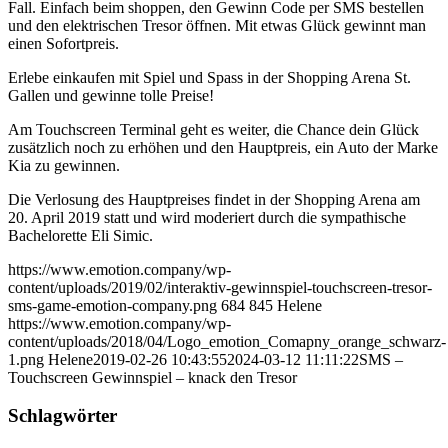
Fall. Einfach beim shoppen, den Gewinn Code per SMS bestellen
und den elektrischen Tresor öffnen. Mit etwas Glück gewinnt man
einen Sofortpreis.
Erlebe einkaufen mit Spiel und Spass in der Shopping Arena St.
Gallen und gewinne tolle Preise!
Am Touchscreen Terminal geht es weiter, die Chance dein Glück
zusätzlich noch zu erhöhen und den Hauptpreis, ein Auto der Marke
Kia zu gewinnen.
Die Verlosung des Hauptpreises findet in der Shopping Arena am
20. April 2019 statt und wird moderiert durch die sympathische
Bachelorette Eli Simic.
https://www.emotion.company/wp-
content/uploads/2019/02/interaktiv-gewinnspiel-touchscreen-tresor-
sms-game-emotion-company.png
684
845
Helene
https://www.emotion.company/wp-
content/uploads/2018/04/Logo_emotion_Comapny_orange_schwarz-
1.png
Helene
2019-02-26 10:43:55
2024-03-12 11:11:22
SMS –
Touchscreen Gewinnspiel – knack den Tresor
Schlagwörter