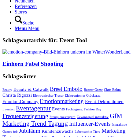
Neuheiten
Referenzen
Storys
Suche
Menü
Menü
Schlagwortarchiv für:
Event-Tool
Einhorn Fabel Shooting
Schlagwörter
Breel Embolo
Beauty & Catwalk
Beauty
Buzzer Game
Chris Böhm
Christa Rigozzi
Elektronischer Tresor
Elektronisches Glücksrad
Emotionmarketing
Emotion.Company
Event-Dekorationen
Eventagentur
Events
Eventact
Fachtagung
Fashion Day
GfM
Frequenzsteigerung
Freuquenzsteigern
Gewinnspiel interaktiv
Marketing Trend Tagung
Influencer-Events
Interaktive
Jubiläum
Marketing
Kundenzuwachs
Games
job
Lebensechte Tiere