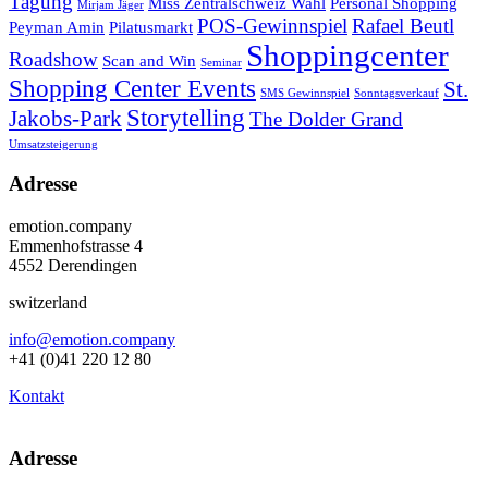
Tagung
Miss Zentralschweiz Wahl
Personal Shopping
Mirjam Jäger
POS-Gewinnspiel
Rafael Beutl
Peyman Amin
Pilatusmarkt
Shoppingcenter
Roadshow
Scan and Win
Seminar
Shopping Center Events
St.
SMS Gewinnspiel
Sonntagsverkauf
Storytelling
Jakobs-Park
The Dolder Grand
Umsatzsteigerung
Adresse
emotion.company
Emmenhofstrasse 4
4552 Derendingen
switzerland
info@emotion.company
+41 (0)41 220 12 80
Kontakt
Adresse