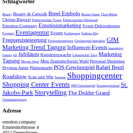
Schlagwörter
Breel Embolo
Beauty & Catwalk
Beauty
Buzzer Game
Chris Böhm
Christa Rigozzi
Elektronischer Tresor
Elektronisches Glücksrad
Emotionmarketing
Emotion.Company
Event-Dekorationen
Eventagentur
Events
Eventact
Fachtagung
Fashion Day
GfM
Frequenzsteigerung
Freuquenzsteigern
Gewinnspiel interaktiv
Marketing Trend Tagung
Influencer-Events
Interaktive
Jubiläum
Marketing
Kundenzuwachs
Games
job
Lebensechte Tiere
Tagung
Miss Zentralschweiz Wahl
Personal Shopping
Mirjam Jäger
POS-Gewinnspiel
Rafael Beutl
Peyman Amin
Pilatusmarkt
Shoppingcenter
Roadshow
Scan and Win
Seminar
Shopping Center Events
St.
SMS Gewinnspiel
Sonntagsverkauf
Storytelling
Jakobs-Park
The Dolder Grand
Umsatzsteigerung
Adresse
emotion.company
Emmenhofstrasse 4
4552 Derendingen