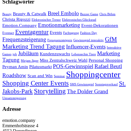
Schlagwörter
Breel Embolo
Beauty & Catwalk
Beauty
Buzzer Game
Chris Böhm
Christa Rigozzi
Elektronischer Tresor
Elektronisches Glücksrad
Emotionmarketing
Emotion.Company
Event-Dekorationen
Eventagentur
Events
Eventact
Fachtagung
Fashion Day
GfM
Frequenzsteigerung
Freuquenzsteigern
Gewinnspiel interaktiv
Marketing Trend Tagung
Influencer-Events
Interaktive
Jubiläum
Marketing
Kundenzuwachs
Games
job
Lebensechte Tiere
Tagung
Miss Zentralschweiz Wahl
Personal Shopping
Mirjam Jäger
POS-Gewinnspiel
Rafael Beutl
Peyman Amin
Pilatusmarkt
Shoppingcenter
Roadshow
Scan and Win
Seminar
Shopping Center Events
St.
SMS Gewinnspiel
Sonntagsverkauf
Storytelling
Jakobs-Park
The Dolder Grand
Umsatzsteigerung
Adresse
emotion.company
Emmenhofstrasse 4
4552 Derendingen