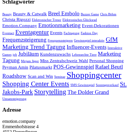
Schlagwörter
Breel Embolo
Beauty & Catwalk
Beauty
Buzzer Game
Chris Böhm
Christa Rigozzi
Elektronischer Tresor
Elektronisches Glücksrad
Emotionmarketing
Emotion.Company
Event-Dekorationen
Eventagentur
Events
Eventact
Fachtagung
Fashion Day
GfM
Frequenzsteigerung
Freuquenzsteigern
Gewinnspiel interaktiv
Marketing Trend Tagung
Influencer-Events
Interaktive
Jubiläum
Marketing
Kundenzuwachs
Games
job
Lebensechte Tiere
Tagung
Miss Zentralschweiz Wahl
Personal Shopping
Mirjam Jäger
POS-Gewinnspiel
Rafael Beutl
Peyman Amin
Pilatusmarkt
Shoppingcenter
Roadshow
Scan and Win
Seminar
Shopping Center Events
St.
SMS Gewinnspiel
Sonntagsverkauf
Storytelling
Jakobs-Park
The Dolder Grand
Umsatzsteigerung
Adresse
emotion.company
Emmenhofstrasse 4
4552 Derendingen