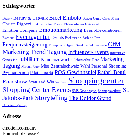
Schlagwörter
Breel Embolo
Beauty & Catwalk
Beauty
Buzzer Game
Chris Böhm
Christa Rigozzi
Elektronischer Tresor
Elektronisches Glücksrad
Emotionmarketing
Emotion.Company
Event-Dekorationen
Eventagentur
Events
Eventact
Fachtagung
Fashion Day
GfM
Frequenzsteigerung
Freuquenzsteigern
Gewinnspiel interaktiv
Marketing Trend Tagung
Influencer-Events
Interaktive
Jubiläum
Marketing
Kundenzuwachs
Games
job
Lebensechte Tiere
Tagung
Miss Zentralschweiz Wahl
Personal Shopping
Mirjam Jäger
POS-Gewinnspiel
Rafael Beutl
Peyman Amin
Pilatusmarkt
Shoppingcenter
Roadshow
Scan and Win
Seminar
Shopping Center Events
St.
SMS Gewinnspiel
Sonntagsverkauf
Storytelling
Jakobs-Park
The Dolder Grand
Umsatzsteigerung
Adresse
emotion.company
Emmenhofstrasse 4