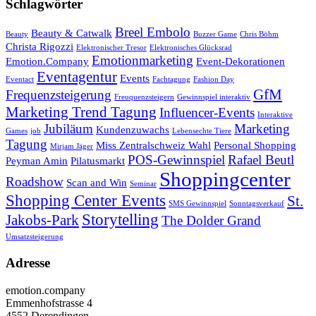
Schlagwörter
Breel Embolo
Beauty & Catwalk
Beauty
Buzzer Game
Chris Böhm
Christa Rigozzi
Elektronischer Tresor
Elektronisches Glücksrad
Emotionmarketing
Emotion.Company
Event-Dekorationen
Eventagentur
Events
Eventact
Fachtagung
Fashion Day
GfM
Frequenzsteigerung
Freuquenzsteigern
Gewinnspiel interaktiv
Marketing Trend Tagung
Influencer-Events
Interaktive
Jubiläum
Marketing
Kundenzuwachs
Games
job
Lebensechte Tiere
Tagung
Miss Zentralschweiz Wahl
Personal Shopping
Mirjam Jäger
POS-Gewinnspiel
Rafael Beutl
Peyman Amin
Pilatusmarkt
Shoppingcenter
Roadshow
Scan and Win
Seminar
Shopping Center Events
St.
SMS Gewinnspiel
Sonntagsverkauf
Storytelling
Jakobs-Park
The Dolder Grand
Umsatzsteigerung
Adresse
emotion.company
Emmenhofstrasse 4
4552 Derendingen