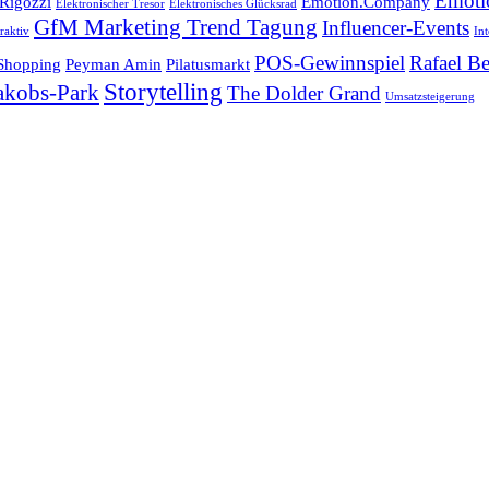
Emoti
 Rigozzi
Emotion.Company
Elektronischer Tresor
Elektronisches Glücksrad
GfM Marketing Trend Tagung
Influencer-Events
raktiv
In
POS-Gewinnspiel
Rafael Be
 Shopping
Peyman Amin
Pilatusmarkt
Storytelling
Jakobs-Park
The Dolder Grand
Umsatzsteigerung