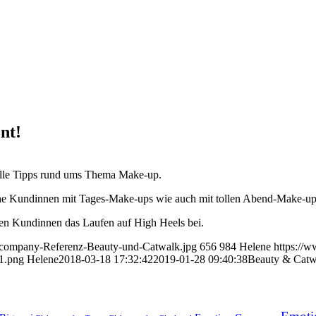
nt!
olle Tipps rund ums Thema Make-up.
liche Kundinnen mit Tages-Make-ups wie auch mit tollen Abend-Make-u
rten Kundinnen das Laufen auf High Heels bei.
-company-Referenz-Beauty-und-Catwalk.jpg
656
984
Helene
https://
1.png
Helene
2018-03-18 17:32:42
2019-01-28 09:40:38
Beauty & Catwa