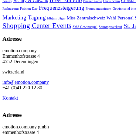
Breel Embolo
Beauty & Catwalk
Christa
Beauty
Buzzer Game
Chris Böhm
Frequenzsteigerung
Fachtagung
Fashion Day
Freuquenzsteigern
Gewinnspiel inte
Marketing Tagung
Miss Zentralschweiz Wahl
Personal
Mirjam Jäger
Shopping Center Events
St. 
SMS Gewinnspiel
Sonntagsverkauf
Adresse
emotion.company
Emmenhofstrasse 4
4552 Derendingen
switzerland
info@emotion.company
+41 (0)41 220 12 80
Kontakt
Adresse
emotion.company gmbh
emmenhofstrasse 4