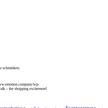
ps schminken.
www.emotion.company/wp-
lk – the shopping excitement!