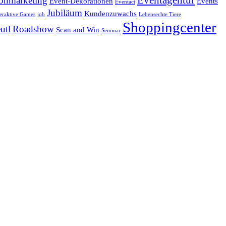
Eventagentur
onmarketing
Event-Dekorationen
Events
Eventact
Jubiläum
Kundenzuwachs
teraktive Games
job
Lebensechte Tiere
Shoppingcenter
utl
Roadshow
Scan and Win
Seminar