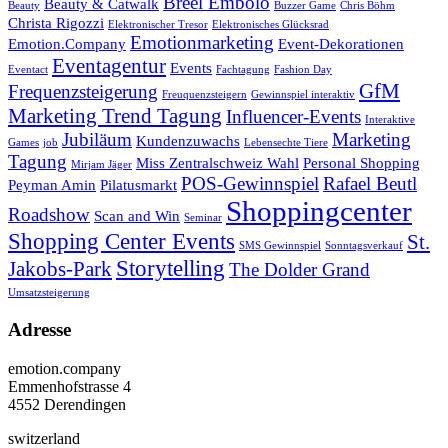
Breel Embolo
Beauty & Catwalk
Beauty
Buzzer Game
Chris Böhm
Christa Rigozzi
Elektronischer Tresor
Elektronisches Glücksrad
Emotionmarketing
Emotion.Company
Event-Dekorationen
Eventagentur
Events
Eventact
Fachtagung
Fashion Day
GfM
Frequenzsteigerung
Freuquenzsteigern
Gewinnspiel interaktiv
Marketing Trend Tagung
Influencer-Events
Interaktive
Jubiläum
Marketing
Kundenzuwachs
Games
job
Lebensechte Tiere
Tagung
Miss Zentralschweiz Wahl
Personal Shopping
Mirjam Jäger
POS-Gewinnspiel
Rafael Beutl
Peyman Amin
Pilatusmarkt
Shoppingcenter
Roadshow
Scan and Win
Seminar
Shopping Center Events
St.
SMS Gewinnspiel
Sonntagsverkauf
Storytelling
Jakobs-Park
The Dolder Grand
Umsatzsteigerung
Adresse
emotion.company
Emmenhofstrasse 4
4552 Derendingen
switzerland