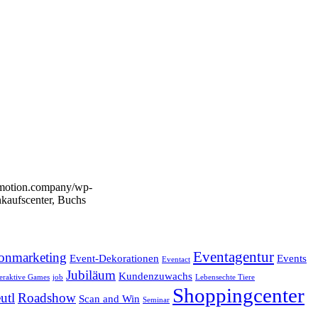
emotion.company/wp-
kaufscenter, Buchs
Eventagentur
onmarketing
Event-Dekorationen
Events
Eventact
Jubiläum
Kundenzuwachs
teraktive Games
job
Lebensechte Tiere
Shoppingcenter
utl
Roadshow
Scan and Win
Seminar