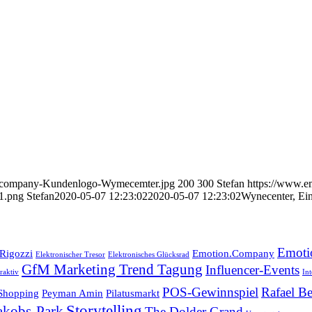
n-company-Kundenlogo-Wymecemter.jpg
200
300
Stefan
https://www.
1.png
Stefan
2020-05-07 12:23:02
2020-05-07 12:23:02
Wynecenter, Ein
Emoti
 Rigozzi
Emotion.Company
Elektronischer Tresor
Elektronisches Glücksrad
GfM Marketing Trend Tagung
Influencer-Events
raktiv
In
POS-Gewinnspiel
Rafael Be
 Shopping
Peyman Amin
Pilatusmarkt
Storytelling
Jakobs-Park
The Dolder Grand