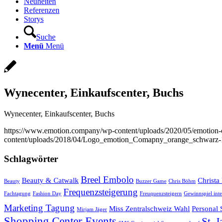
Neuheiten
Referenzen
Storys
Suche
Menü
Menü
Wynecenter, Einkaufscenter, Buchs
Wynecenter, Einkaufscenter, Buchs
https://www.emotion.company/wp-content/uploads/2020/05/emotio
content/uploads/2018/04/Logo_emotion_Comapny_orange_schwarz-
Schlagwörter
Breel Embolo
Beauty & Catwalk
Christa
Beauty
Buzzer Game
Chris Böhm
Frequenzsteigerung
Fachtagung
Fashion Day
Freuquenzsteigern
Gewinnspiel inte
Marketing Tagung
Miss Zentralschweiz Wahl
Personal
Mirjam Jäger
Shopping Center Events
St. 