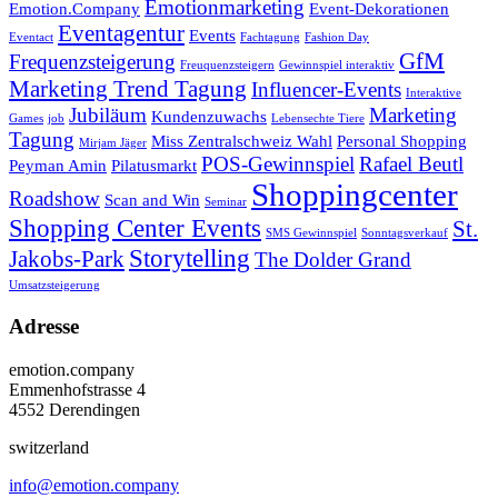
Emotionmarketing
Emotion.Company
Event-Dekorationen
Eventagentur
Events
Eventact
Fachtagung
Fashion Day
GfM
Frequenzsteigerung
Freuquenzsteigern
Gewinnspiel interaktiv
Marketing Trend Tagung
Influencer-Events
Interaktive
Jubiläum
Marketing
Kundenzuwachs
Games
job
Lebensechte Tiere
Tagung
Miss Zentralschweiz Wahl
Personal Shopping
Mirjam Jäger
POS-Gewinnspiel
Rafael Beutl
Peyman Amin
Pilatusmarkt
Shoppingcenter
Roadshow
Scan and Win
Seminar
Shopping Center Events
St.
SMS Gewinnspiel
Sonntagsverkauf
Storytelling
Jakobs-Park
The Dolder Grand
Umsatzsteigerung
Adresse
emotion.company
Emmenhofstrasse 4
4552 Derendingen
switzerland
info@emotion.company