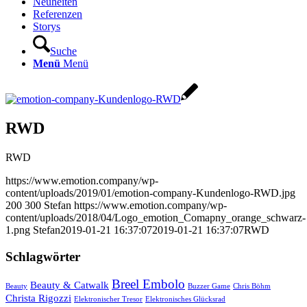
Neuheiten
Referenzen
Storys
Suche
Menü
Menü
RWD
RWD
https://www.emotion.company/wp-
content/uploads/2019/01/emotion-company-Kundenlogo-RWD.jpg
200
300
Stefan
https://www.emotion.company/wp-
content/uploads/2018/04/Logo_emotion_Comapny_orange_schwarz-
1.png
Stefan
2019-01-21 16:37:07
2019-01-21 16:37:07
RWD
Schlagwörter
Breel Embolo
Beauty & Catwalk
Beauty
Buzzer Game
Chris Böhm
Christa Rigozzi
Elektronischer Tresor
Elektronisches Glücksrad