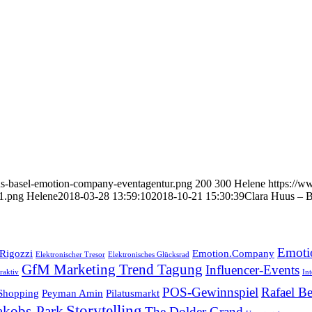
us-basel-emotion-company-eventagentur.png
200
300
Helene
https://
1.png
Helene
2018-03-28 13:59:10
2018-10-21 15:30:39
Clara Huus – B
Emoti
 Rigozzi
Emotion.Company
Elektronischer Tresor
Elektronisches Glücksrad
GfM Marketing Trend Tagung
Influencer-Events
raktiv
In
POS-Gewinnspiel
Rafael Be
 Shopping
Peyman Amin
Pilatusmarkt
Storytelling
Jakobs-Park
The Dolder Grand