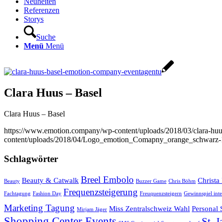
Neuheiten
Referenzen
Storys
Suche
Menü
Menü
Clara Huus – Basel
Clara Huus – Basel
https://www.emotion.company/wp-content/uploads/2018/03/clara-hu
content/uploads/2018/04/Logo_emotion_Comapny_orange_schwarz-
Schlagwörter
Breel Embolo
Beauty & Catwalk
Christa
Beauty
Buzzer Game
Chris Böhm
Frequenzsteigerung
Fachtagung
Fashion Day
Freuquenzsteigern
Gewinnspiel inte
Marketing Tagung
Miss Zentralschweiz Wahl
Personal
Mirjam Jäger
Shopping Center Events
St. 