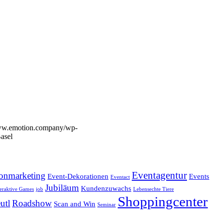
www.emotion.company/wp-
asel
Eventagentur
onmarketing
Event-Dekorationen
Events
Eventact
Jubiläum
Kundenzuwachs
teraktive Games
job
Lebensechte Tiere
Shoppingcenter
utl
Roadshow
Scan and Win
Seminar