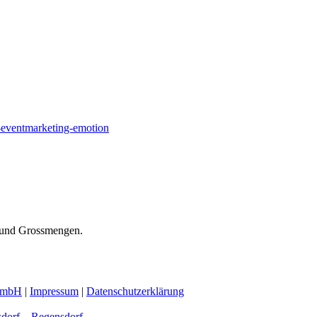
n-und Grossmengen.
GmbH
|
Impressum
|
Datenschutzerklärung
dorf – Regensdorf