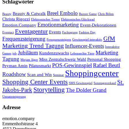
Schlagwörter
Breel Embolo
Beauty & Catwalk
Beauty
Buzzer Game
Chris Böhm
Christa Rigozzi
Elektronischer Tresor
Elektronisches Glücksrad
Emotionmarketing
Emotion.Company
Event-Dekorationen
Eventagentur
Events
Eventact
Fachtagung
Fashion Day
GfM
Frequenzsteigerung
Freuquenzsteigern
Gewinnspiel interaktiv
Marketing Trend Tagung
Influencer-Events
Interaktive
Jubiläum
Marketing
Kundenzuwachs
Games
job
Lebensechte Tiere
Tagung
Miss Zentralschweiz Wahl
Personal Shopping
Mirjam Jäger
POS-Gewinnspiel
Rafael Beutl
Peyman Amin
Pilatusmarkt
Shoppingcenter
Roadshow
Scan and Win
Seminar
Shopping Center Events
St.
SMS Gewinnspiel
Sonntagsverkauf
Storytelling
Jakobs-Park
The Dolder Grand
Umsatzsteigerung
Adresse
emotion.company
Emmenhofstrasse 4
4552 Derendingen