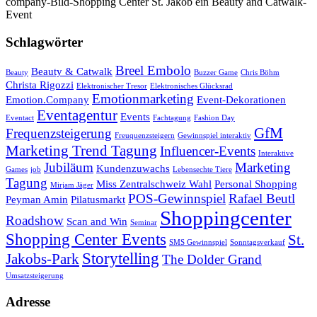
company-Bild-Shopping Center St. Jakob ein Beauty and Catwalk-
Event
Schlagwörter
Breel Embolo
Beauty & Catwalk
Beauty
Buzzer Game
Chris Böhm
Christa Rigozzi
Elektronischer Tresor
Elektronisches Glücksrad
Emotionmarketing
Emotion.Company
Event-Dekorationen
Eventagentur
Events
Eventact
Fachtagung
Fashion Day
GfM
Frequenzsteigerung
Freuquenzsteigern
Gewinnspiel interaktiv
Marketing Trend Tagung
Influencer-Events
Interaktive
Jubiläum
Marketing
Kundenzuwachs
Games
job
Lebensechte Tiere
Tagung
Miss Zentralschweiz Wahl
Personal Shopping
Mirjam Jäger
POS-Gewinnspiel
Rafael Beutl
Peyman Amin
Pilatusmarkt
Shoppingcenter
Roadshow
Scan and Win
Seminar
Shopping Center Events
St.
SMS Gewinnspiel
Sonntagsverkauf
Storytelling
Jakobs-Park
The Dolder Grand
Umsatzsteigerung
Adresse