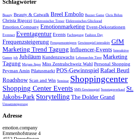
Schlagwörter
Breel Embolo
Beauty & Catwalk
Beauty
Buzzer Game
Chris Böhm
Christa Rigozzi
Elektronischer Tresor
Elektronisches Glücksrad
Emotionmarketing
Emotion.Company
Event-Dekorationen
Eventagentur
Events
Eventact
Fachtagung
Fashion Day
GfM
Frequenzsteigerung
Freuquenzsteigern
Gewinnspiel interaktiv
Marketing Trend Tagung
Influencer-Events
Interaktive
Jubiläum
Marketing
Kundenzuwachs
Games
job
Lebensechte Tiere
Tagung
Miss Zentralschweiz Wahl
Personal Shopping
Mirjam Jäger
POS-Gewinnspiel
Rafael Beutl
Peyman Amin
Pilatusmarkt
Shoppingcenter
Roadshow
Scan and Win
Seminar
Shopping Center Events
St.
SMS Gewinnspiel
Sonntagsverkauf
Storytelling
Jakobs-Park
The Dolder Grand
Umsatzsteigerung
Adresse
emotion.company
Emmenhofstrasse 4
4552 Derendingen