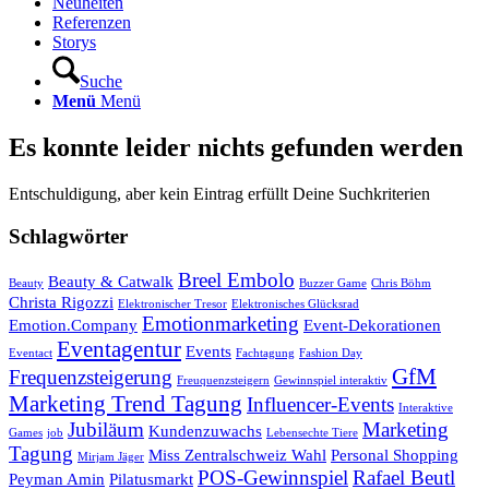
Neuheiten
Referenzen
Storys
Suche
Menü
Menü
Es konnte leider nichts gefunden werden
Entschuldigung, aber kein Eintrag erfüllt Deine Suchkriterien
Schlagwörter
Breel Embolo
Beauty & Catwalk
Beauty
Buzzer Game
Chris Böhm
Christa Rigozzi
Elektronischer Tresor
Elektronisches Glücksrad
Emotionmarketing
Emotion.Company
Event-Dekorationen
Eventagentur
Events
Eventact
Fachtagung
Fashion Day
GfM
Frequenzsteigerung
Freuquenzsteigern
Gewinnspiel interaktiv
Marketing Trend Tagung
Influencer-Events
Interaktive
Jubiläum
Marketing
Kundenzuwachs
Games
job
Lebensechte Tiere
Tagung
Miss Zentralschweiz Wahl
Personal Shopping
Mirjam Jäger
POS-Gewinnspiel
Rafael Beutl
Peyman Amin
Pilatusmarkt