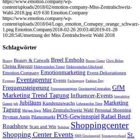
https://www.emotion.company/wp-
content/uploads/2018/02/emotion-company-Miss-Zentralschweiz-
Wahl-2018.jpg
419
630
Emotion.Company
https://www.emotion.company/wp-
content/uploads/2018/04/Logo_emotion_Comapny_orange_schwarz-
1.png
Emotion.Company
2018-02-26 20:03:40
2019-01-28
10:28:54
Umsetzung der Miss Zentralschweiz Wahl 2018
Schlagwörter
Breel Embolo
Beauty & Catwalk
Beauty
Buzzer Game
Chris Böhm
Christa Rigozzi
Elektronischer Tresor
Elektronisches Glücksrad
Emotionmarketing
Emotion.Company
Event-Dekorationen
Eventagentur
Events
Eventact
Fachtagung
Fashion Day
GfM
Frequenzsteigerung
Freuquenzsteigern
Gewinnspiel interaktiv
Marketing Trend Tagung
Influencer-Events
Interaktive
Jubiläum
Marketing
Kundenzuwachs
Games
job
Lebensechte Tiere
Tagung
Miss Zentralschweiz Wahl
Personal Shopping
Mirjam Jäger
POS-Gewinnspiel
Rafael Beutl
Peyman Amin
Pilatusmarkt
Shoppingcenter
Roadshow
Scan and Win
Seminar
Shopping Center Events
St.
SMS Gewinnspiel
Sonntagsverkauf