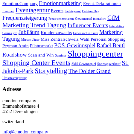
Emotionmarketing
Emotion.Company
Event-Dekorationen
Eventagentur
Events
Eventact
Fachtagung
Fashion Day
GfM
Frequenzsteigerung
Freuquenzsteigern
Gewinnspiel interaktiv
Marketing Trend Tagung
Influencer-Events
Interaktive
Jubiläum
Marketing
Kundenzuwachs
Games
job
Lebensechte Tiere
Tagung
Miss Zentralschweiz Wahl
Personal Shopping
Mirjam Jäger
POS-Gewinnspiel
Rafael Beutl
Peyman Amin
Pilatusmarkt
Shoppingcenter
Roadshow
Scan and Win
Seminar
Shopping Center Events
St.
SMS Gewinnspiel
Sonntagsverkauf
Storytelling
Jakobs-Park
The Dolder Grand
Umsatzsteigerung
Adresse
emotion.company
Emmenhofstrasse 4
4552 Derendingen
switzerland
info@emotion.company