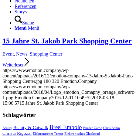
Neuheiten
Referenzen
Storys
Suche
Menü
Menü
15 Jahre St. Jakob Park Shopping Center
Event
,
News
,
Shopping Center
Weiterlesen
https://www.emotion.company/wp-
content/uploads/2016/12/emotion-company-15-Jahre-St-Jakob-Park-
Shopping-Center.jpg
180
320
Emotion.Company
https://www.emotion.company/wp-
content/uploads/2018/04/Logo_emotion_Comapny_orange_schwarz-
1.png
Emotion.Company
2016-12-01 10:49:52
2018-03-18
15:06:57
15 Jahre St. Jakob Park Shopping Center
Schlagwörter
Breel Embolo
Beauty & Catwalk
Beauty
Buzzer Game
Chris Böhm
Christa Rigozzi
Elektronischer Tresor
Elektronisches Glücksrad