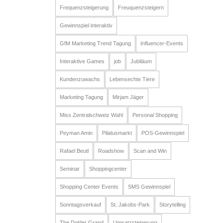
Frequenzsteigerung
Freuquenzsteigern
Gewinnspiel interaktiv
GfM Marketing Trend Tagung
Influencer-Events
Interaktive Games
job
Jubiläum
Kundenzuwachs
Lebensechte Tiere
Marketing Tagung
Mirjam Jäger
Miss Zentralschweiz Wahl
Personal Shopping
Peyman Amin
Pilatusmarkt
POS-Gewinnspiel
Rafael Beutl
Roadshow
Scan and Win
Seminar
Shoppingcenter
Shopping Center Events
SMS Gewinnspiel
Sonntagsverkauf
St. Jakobs-Park
Storytelling
The Dolder Grand
Umsatzsteigerung