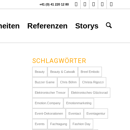
+41 (0) 41 220 12 80
eiten
Referenzen
Storys
SCHLAGWÖRTER
Beauty
Beauty & Catwalk
Breel Embolo
Buzzer Game
Chris Böhm
Christa Rigozzi
Elektronischer Tresor
Elektronisches Glücksrad
Emotion.Company
Emotionmarketing
Event-Dekorationen
Eventact
Eventagentur
Events
Fachtagung
Fashion Day