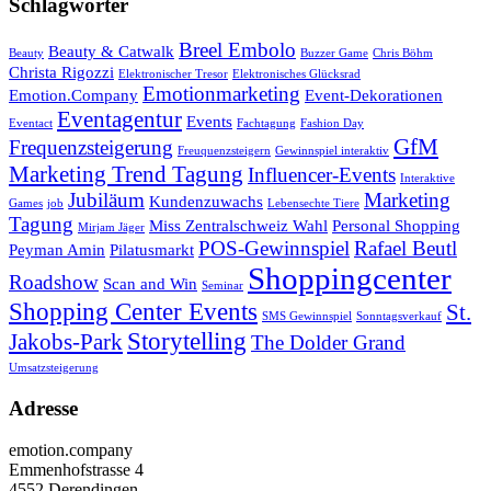
Schlagwörter
Breel Embolo
Beauty & Catwalk
Beauty
Buzzer Game
Chris Böhm
Christa Rigozzi
Elektronischer Tresor
Elektronisches Glücksrad
Emotionmarketing
Emotion.Company
Event-Dekorationen
Eventagentur
Events
Eventact
Fachtagung
Fashion Day
GfM
Frequenzsteigerung
Freuquenzsteigern
Gewinnspiel interaktiv
Marketing Trend Tagung
Influencer-Events
Interaktive
Jubiläum
Marketing
Kundenzuwachs
Games
job
Lebensechte Tiere
Tagung
Miss Zentralschweiz Wahl
Personal Shopping
Mirjam Jäger
POS-Gewinnspiel
Rafael Beutl
Peyman Amin
Pilatusmarkt
Shoppingcenter
Roadshow
Scan and Win
Seminar
Shopping Center Events
St.
SMS Gewinnspiel
Sonntagsverkauf
Storytelling
Jakobs-Park
The Dolder Grand
Umsatzsteigerung
Adresse
emotion.company
Emmenhofstrasse 4
4552 Derendingen