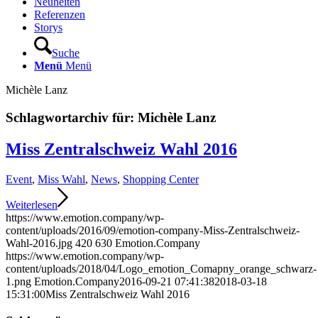
Neuheiten
Referenzen
Storys
Suche
Menü
Menü
Michèle Lanz
Schlagwortarchiv für:
Michèle Lanz
Miss Zentralschweiz Wahl 2016
Event
,
Miss Wahl
,
News
,
Shopping Center
Weiterlesen
https://www.emotion.company/wp-
content/uploads/2016/09/emotion-company-Miss-Zentralschweiz-
Wahl-2016.jpg
420
630
Emotion.Company
https://www.emotion.company/wp-
content/uploads/2018/04/Logo_emotion_Comapny_orange_schwarz-
1.png
Emotion.Company
2016-09-21 07:41:38
2018-03-18
15:31:00
Miss Zentralschweiz Wahl 2016