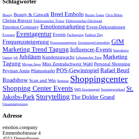
Schlagwörter
Breel Embolo
Beauty & Catwalk
Beauty
Buzzer Game
Chris Böhm
Christa Rigozzi
Elektronischer Tresor
Elektronisches Glücksrad
Emotionmarketing
Emotion.Company
Event-Dekorationen
Eventagentur
Events
Eventact
Fachtagung
Fashion Day
GfM
Frequenzsteigerung
Freuquenzsteigern
Gewinnspiel interaktiv
Marketing Trend Tagung
Influencer-Events
Interaktive
Jubiläum
Marketing
Kundenzuwachs
Games
job
Lebensechte Tiere
Tagung
Miss Zentralschweiz Wahl
Personal Shopping
Mirjam Jäger
POS-Gewinnspiel
Rafael Beutl
Peyman Amin
Pilatusmarkt
Shoppingcenter
Roadshow
Scan and Win
Seminar
Shopping Center Events
St.
SMS Gewinnspiel
Sonntagsverkauf
Storytelling
Jakobs-Park
The Dolder Grand
Umsatzsteigerung
Adresse
emotion.company
Emmenhofstrasse 4
4552 Derendingen