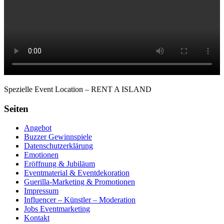
Spezielle Event Location – RENT A ISLAND
Seiten
Angebot
Buzzer Gewinnspiele
Datenschutzerklärung
Emotionen
Eröffnung & Jubiläum
Eventmaterial & Eventdekoration
Guerilla-Marketing & Promotionen
Impressum
Influencer – Künstler – Moderation
Jobs Eventmarketing
Kontakt