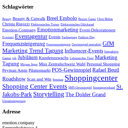
Schlagwörter
Breel Embolo
Beauty & Catwalk
Beauty
Buzzer Game
Chris Böhm
Christa Rigozzi
Elektronischer Tresor
Elektronisches Glücksrad
Emotionmarketing
Emotion.Company
Event-Dekorationen
Eventagentur
Events
Eventact
Fachtagung
Fashion Day
GfM
Frequenzsteigerung
Freuquenzsteigern
Gewinnspiel interaktiv
Marketing Trend Tagung
Influencer-Events
Interaktive
Jubiläum
Marketing
Kundenzuwachs
Games
job
Lebensechte Tiere
Tagung
Miss Zentralschweiz Wahl
Personal Shopping
Mirjam Jäger
POS-Gewinnspiel
Rafael Beutl
Peyman Amin
Pilatusmarkt
Shoppingcenter
Roadshow
Scan and Win
Seminar
Shopping Center Events
St.
SMS Gewinnspiel
Sonntagsverkauf
Storytelling
Jakobs-Park
The Dolder Grand
Umsatzsteigerung
Adresse
emotion.company
Emmenhofstrasse 4