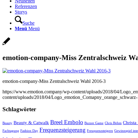
Neuheiten
Referenzen
Storys
Suche
Menü
Menü
emotion-company-Miss Zentralschweiz Wa
emotion-company-Miss Zentralschweiz Wahl 2016-3
https://www.emotion.company/wp-content/uploads/2018/04/Logo_
content/uploads/2018/04/Logo_emotion_Comapny_orange_schwarz-
Schlagwörter
Breel Embolo
Beauty & Catwalk
Christa
Beauty
Buzzer Game
Chris Böhm
Frequenzsteigerung
Fachtagung
Fashion Day
Freuquenzsteigern
Gewinnspiel inte