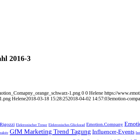
hl 2016-3
emotion_Comapny_orange_schwarz-1.png
0
0
Helene
https://www.emo
1.png
Helene
2018-03-18 15:28:25
2018-04-02 14:57:03
emotion-compa
Emoti
 Rigozzi
Emotion.Company
Elektronischer Tresor
Elektronisches Glücksrad
GfM Marketing Trend Tagung
Influencer-Events
raktiv
In