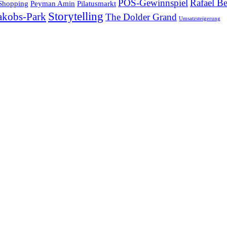
POS-Gewinnspiel
Rafael Be
 Shopping
Peyman Amin
Pilatusmarkt
Storytelling
Jakobs-Park
The Dolder Grand
Umsatzsteigerung