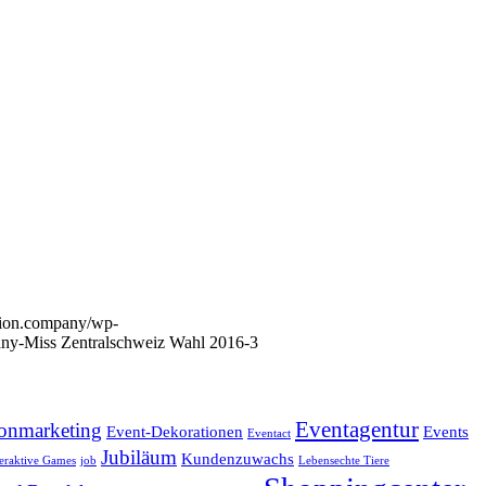
tion.company/wp-
ny-Miss Zentralschweiz Wahl 2016-3
Eventagentur
onmarketing
Event-Dekorationen
Events
Eventact
Jubiläum
Kundenzuwachs
teraktive Games
job
Lebensechte Tiere