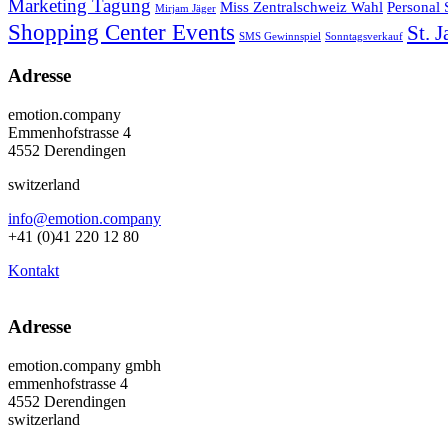
Marketing Tagung
Miss Zentralschweiz Wahl
Personal
Mirjam Jäger
Shopping Center Events
St. 
SMS Gewinnspiel
Sonntagsverkauf
Adresse
emotion.company
Emmenhofstrasse 4
4552 Derendingen
switzerland
info@emotion.company
+41 (0)41 220 12 80
Kontakt
Adresse
emotion.company gmbh
emmenhofstrasse 4
4552 Derendingen
switzerland