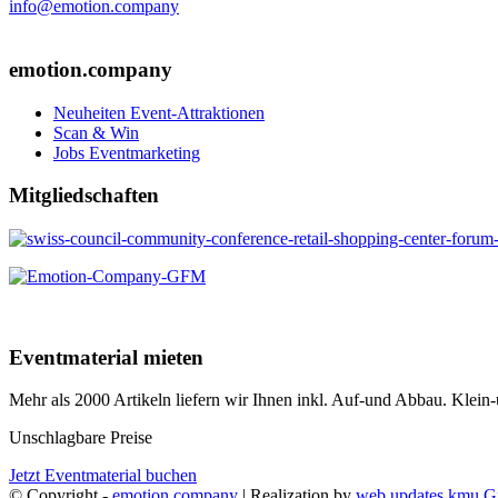
info@emotion.company
+41 (0) 41 220 12 80
emotion.company
Neuheiten Event-Attraktionen
Scan & Win
Jobs Eventmarketing
Mitgliedschaften
Eventmaterial mieten
Mehr als 2000 Artikeln liefern wir Ihnen inkl. Auf-und Abbau. Klei
Unschlagbare Preise
Jetzt Eventmaterial buchen
© Copyright -
emotion.company
| Realization by
web updates kmu 