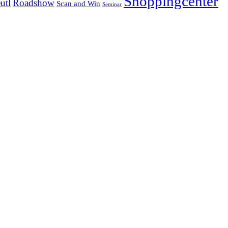
Shoppingcenter
utl
Roadshow
Scan and Win
Seminar