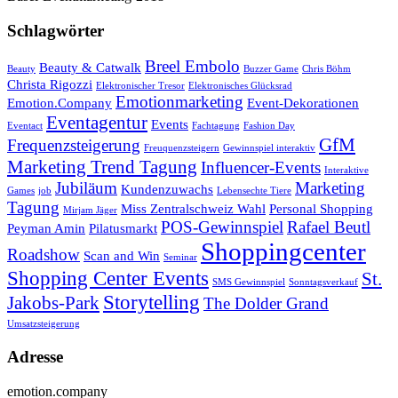
Schlagwörter
Breel Embolo
Beauty & Catwalk
Beauty
Buzzer Game
Chris Böhm
Christa Rigozzi
Elektronischer Tresor
Elektronisches Glücksrad
Emotionmarketing
Emotion.Company
Event-Dekorationen
Eventagentur
Events
Eventact
Fachtagung
Fashion Day
GfM
Frequenzsteigerung
Freuquenzsteigern
Gewinnspiel interaktiv
Marketing Trend Tagung
Influencer-Events
Interaktive
Jubiläum
Marketing
Kundenzuwachs
Games
job
Lebensechte Tiere
Tagung
Miss Zentralschweiz Wahl
Personal Shopping
Mirjam Jäger
POS-Gewinnspiel
Rafael Beutl
Peyman Amin
Pilatusmarkt
Shoppingcenter
Roadshow
Scan and Win
Seminar
Shopping Center Events
St.
SMS Gewinnspiel
Sonntagsverkauf
Storytelling
Jakobs-Park
The Dolder Grand
Umsatzsteigerung
Adresse
emotion.company