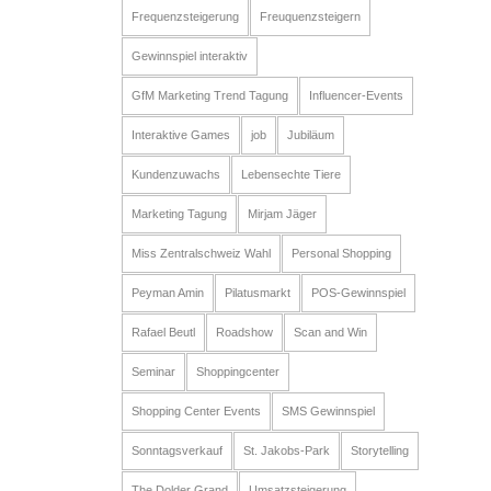
Frequenzsteigerung
Freuquenzsteigern
Gewinnspiel interaktiv
GfM Marketing Trend Tagung
Influencer-Events
Interaktive Games
job
Jubiläum
Kundenzuwachs
Lebensechte Tiere
Marketing Tagung
Mirjam Jäger
Miss Zentralschweiz Wahl
Personal Shopping
Peyman Amin
Pilatusmarkt
POS-Gewinnspiel
Rafael Beutl
Roadshow
Scan and Win
Seminar
Shoppingcenter
Shopping Center Events
SMS Gewinnspiel
Sonntagsverkauf
St. Jakobs-Park
Storytelling
The Dolder Grand
Umsatzsteigerung