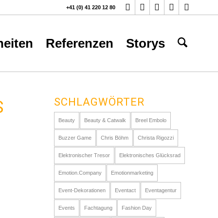
+41 (0) 41 220 12 80
eiten
Referenzen
Storys
SCHLAGWÖRTER
S
Beauty
Beauty & Catwalk
Breel Embolo
Buzzer Game
Chris Böhm
Christa Rigozzi
Elektronischer Tresor
Elektronisches Glücksrad
Emotion.Company
Emotionmarketing
Event-Dekorationen
Eventact
Eventagentur
Events
Fachtagung
Fashion Day