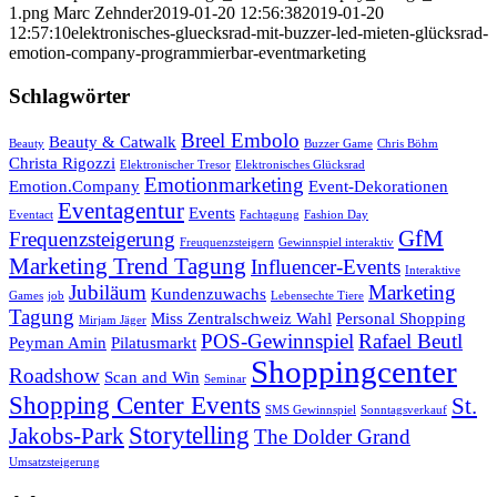
1.png
Marc Zehnder
2019-01-20 12:56:38
2019-01-20
12:57:10
elektronisches-gluecksrad-mit-buzzer-led-mieten-glücksrad-
emotion-company-programmierbar-eventmarketing
Schlagwörter
Breel Embolo
Beauty & Catwalk
Beauty
Buzzer Game
Chris Böhm
Christa Rigozzi
Elektronischer Tresor
Elektronisches Glücksrad
Emotionmarketing
Emotion.Company
Event-Dekorationen
Eventagentur
Events
Eventact
Fachtagung
Fashion Day
GfM
Frequenzsteigerung
Freuquenzsteigern
Gewinnspiel interaktiv
Marketing Trend Tagung
Influencer-Events
Interaktive
Jubiläum
Marketing
Kundenzuwachs
Games
job
Lebensechte Tiere
Tagung
Miss Zentralschweiz Wahl
Personal Shopping
Mirjam Jäger
POS-Gewinnspiel
Rafael Beutl
Peyman Amin
Pilatusmarkt
Shoppingcenter
Roadshow
Scan and Win
Seminar
Shopping Center Events
St.
SMS Gewinnspiel
Sonntagsverkauf
Storytelling
Jakobs-Park
The Dolder Grand
Umsatzsteigerung