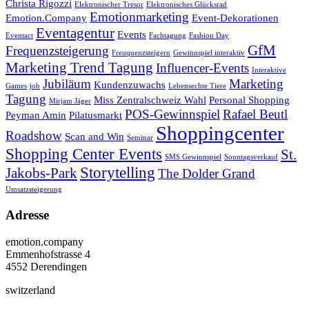
Christa Rigozzi
Elektronischer Tresor
Elektronisches Glücksrad
Emotionmarketing
Emotion.Company
Event-Dekorationen
Eventagentur
Events
Eventact
Fachtagung
Fashion Day
GfM
Frequenzsteigerung
Freuquenzsteigern
Gewinnspiel interaktiv
Marketing Trend Tagung
Influencer-Events
Interaktive
Jubiläum
Marketing
Kundenzuwachs
Games
job
Lebensechte Tiere
Tagung
Miss Zentralschweiz Wahl
Personal Shopping
Mirjam Jäger
POS-Gewinnspiel
Rafael Beutl
Peyman Amin
Pilatusmarkt
Shoppingcenter
Roadshow
Scan and Win
Seminar
Shopping Center Events
St.
SMS Gewinnspiel
Sonntagsverkauf
Storytelling
Jakobs-Park
The Dolder Grand
Umsatzsteigerung
Adresse
emotion.company
Emmenhofstrasse 4
4552 Derendingen
switzerland