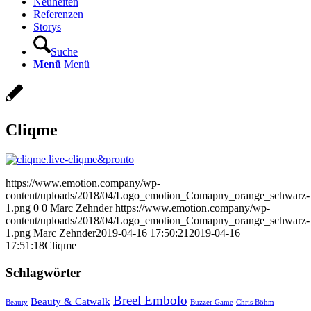
Neuheiten
Referenzen
Storys
Suche
Menü
Menü
Cliqme
https://www.emotion.company/wp-
content/uploads/2018/04/Logo_emotion_Comapny_orange_schwarz-
1.png
0
0
Marc Zehnder
https://www.emotion.company/wp-
content/uploads/2018/04/Logo_emotion_Comapny_orange_schwarz-
1.png
Marc Zehnder
2019-04-16 17:50:21
2019-04-16
17:51:18
Cliqme
Schlagwörter
Breel Embolo
Beauty & Catwalk
Beauty
Buzzer Game
Chris Böhm