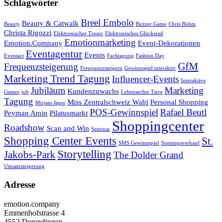
Schlagwörter
Breel Embolo
Beauty & Catwalk
Beauty
Buzzer Game
Chris Böhm
Christa Rigozzi
Elektronischer Tresor
Elektronisches Glücksrad
Emotionmarketing
Emotion.Company
Event-Dekorationen
Eventagentur
Events
Eventact
Fachtagung
Fashion Day
GfM
Frequenzsteigerung
Freuquenzsteigern
Gewinnspiel interaktiv
Marketing Trend Tagung
Influencer-Events
Interaktive
Jubiläum
Marketing
Kundenzuwachs
Games
job
Lebensechte Tiere
Tagung
Miss Zentralschweiz Wahl
Personal Shopping
Mirjam Jäger
POS-Gewinnspiel
Rafael Beutl
Peyman Amin
Pilatusmarkt
Shoppingcenter
Roadshow
Scan and Win
Seminar
Shopping Center Events
St.
SMS Gewinnspiel
Sonntagsverkauf
Storytelling
Jakobs-Park
The Dolder Grand
Umsatzsteigerung
Adresse
emotion.company
Emmenhofstrasse 4
4552 Derendingen